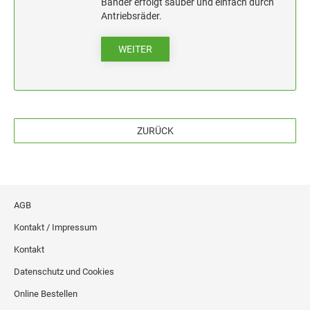
HOLZSTEMPEL BIS 100 MM
Bänder erfolgt sauber und einfach durch
Antriebsräder.
STEMPELKISSEN FÜR HANDSTEMPEL
WEITER
ERSATZKISSEN ALPO
ZURÜCK
AGB
Kontakt / Impressum
Kontakt
Datenschutz und Cookies
Online Bestellen