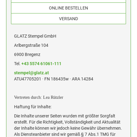
HOLZSTEMPEL BIS 30 MM
PROFESSIONAL LINE
Trodat Classic Line Datumstempel
ONLINE BESTELLEN
TEXTPLATTEN FÜR PROFESSIONAL LINE
CLASSIC LINE - DATUMSTEMPEL
TEXTSTEMPEL
MEHRFARBIGE TEXTSTEMPEL PRINTY LINE
VERSAND
Goldring
HOLZSTEMPEL BIS 40 MM
TEXTPLATTEN FÜR PRINTY LINE
DEINE DINGE STEMPEL
CLASSIC LINE DATUMSTEMPEL ZUM
GLATZ Stempel GmbH
DATUMSTEMPEL
INDIVIDUALISIEREN
HOLZSTEMPEL BIS 50 MM
Trodat Vintage Stempel
Arlbergstraße 104
TEXTPLATTEN FÜR PROFESSIONAL
6900 Bregenz
CLASSIC LINE DATUMSTEMPEL MIT
Sonderprodukte und Zubehör
DATUMSTEMPEL
HOLZSTEMPEL BIS 60 MM
WORTBAND
Tel.
+43 5574 61061-111
ZUBEHÖR
Stempelkissen für selbstfärbende Stempel und Handstempel
TEXTPLATTEN FÜR CLASSIC 2910
stempel@glatz.at
CLASSIC LINE ZIFFERNBÄNDERSTEMPEL
ERSATZKISSEN TRODAT
ATU47705201 · FN 186435w · ARA 14284
HOLZSTEMPEL BIS 70 MM
NUMEROTEURE
Printy Line
Professional Line
Vertreten durch: Lea Rützler
HOLZSTEMPEL BIS 80 MM
ELEKTROSTEMPELGERÄTE VON REINER
Haftung für Inhalte:
ERSATZKISSEN REINER
Die Inhalte unserer Seiten wurden mit größter Sorgfalt
HOLZSTEMPEL BIS 90 MM
erstellt. Für die Richtigkeit, Vollständigkeit und Aktualität
der Inhalte können wir jedoch keine Gewähr übernehmen.
ERSATZKISSEN JUSTRITE
Als Diensteanbieter sind wir gemäß § 7 Abs.1 TMG für