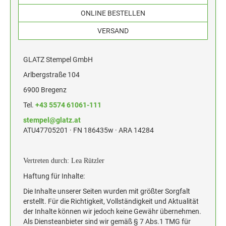
HOLZSTEMPEL BIS 30 MM
PROFESSIONAL LINE
Trodat Classic Line Datumstempel
ONLINE BESTELLEN
TEXTPLATTEN FÜR PROFESSIONAL LINE
CLASSIC LINE - DATUMSTEMPEL
TEXTSTEMPEL
MEHRFARBIGE TEXTSTEMPEL PRINTY LINE
VERSAND
Goldring
HOLZSTEMPEL BIS 40 MM
TEXTPLATTEN FÜR PRINTY LINE
DEINE DINGE STEMPEL
CLASSIC LINE DATUMSTEMPEL ZUM
GLATZ Stempel GmbH
DATUMSTEMPEL
INDIVIDUALISIEREN
HOLZSTEMPEL BIS 50 MM
Trodat Vintage Stempel
Arlbergstraße 104
TEXTPLATTEN FÜR PROFESSIONAL
6900 Bregenz
CLASSIC LINE DATUMSTEMPEL MIT
Sonderprodukte und Zubehör
DATUMSTEMPEL
HOLZSTEMPEL BIS 60 MM
WORTBAND
Tel.
+43 5574 61061-111
ZUBEHÖR
Stempelkissen für selbstfärbende Stempel und Handstempel
TEXTPLATTEN FÜR CLASSIC 2910
stempel@glatz.at
CLASSIC LINE ZIFFERNBÄNDERSTEMPEL
ERSATZKISSEN TRODAT
ATU47705201 · FN 186435w · ARA 14284
HOLZSTEMPEL BIS 70 MM
NUMEROTEURE
Printy Line
Professional Line
Vertreten durch: Lea Rützler
HOLZSTEMPEL BIS 80 MM
ELEKTROSTEMPELGERÄTE VON REINER
Haftung für Inhalte:
ERSATZKISSEN REINER
Die Inhalte unserer Seiten wurden mit größter Sorgfalt
HOLZSTEMPEL BIS 90 MM
erstellt. Für die Richtigkeit, Vollständigkeit und Aktualität
der Inhalte können wir jedoch keine Gewähr übernehmen.
ERSATZKISSEN JUSTRITE
Als Diensteanbieter sind wir gemäß § 7 Abs.1 TMG für