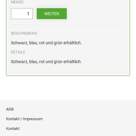
HOLZSTEMPEL BIS 100 MM
MENGE:
STEMPELKISSEN FÜR HANDSTEMPEL
ERSATZKISSEN ALPO
BESCHREIBUNG
Schwarz, blau, rot und grün erhältlich.
DETAILS
Schwarz, blau, rot und grün erhältlich.
AGB
Kontakt / Impressum
Kontakt