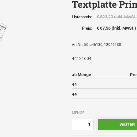
Textplatte Pri
€ 523,20 (inkl. MwSt.
Listenpreis:
€ 67,56 (inkl. MwSt.)
Preis:
Art.Nr.: 50tp46130, 12046130
44121604
ab Menge
Pre
44
44
MENGE: